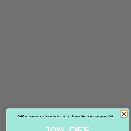
+5000
registadas ★
4.9
avaliação média · Portes
Grátis
em compras >60€
10% OFF