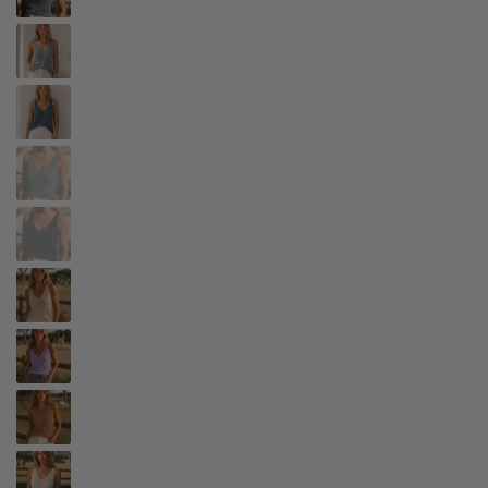
Prata
Azul
Ganga
Verde
Preto
Champagne
Alfazema
Bronze
Branco