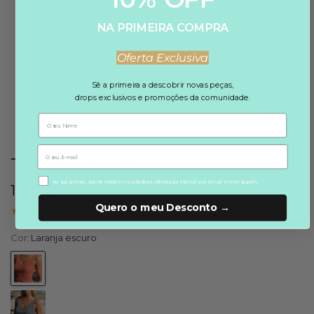
NA PRIMEIRA COMPRA
Oferta Exclusiva
Sê a primeira a descobrir novas peças,
drops exclusivos e promoções da comunidade.
Top Thunder
aceitação de marketing
Ao subscrever, aceita receber novidades e ofertas da Mentol por email e mensagem..
19,90€
Quero o meu Desconto →
3 avaliações
Cor:
Laranja escuro
Laranja
escuro
Chumbo