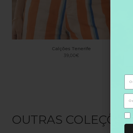
Calções Tenerife
39,00€
Acei
acei
OUTRAS COLEÇÕES