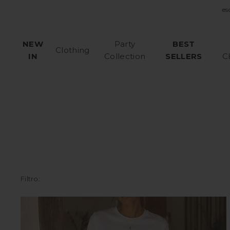
10% Desco
NEW
Party
BEST
Clothing
IN
Collection
SELLERS
C
Tops & T-shirts
Vestidos & Macacões
Calções
Conjuntos
Coletes
Calças
Saias
Filtro:
Camisas
Casacos & Blusões
Looks Completos