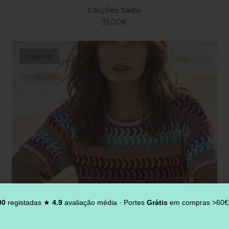
Calções Sado
35,00€
Esgotado
00
registadas ★
4.9
avaliação média · Portes
Grátis
em compras >60€