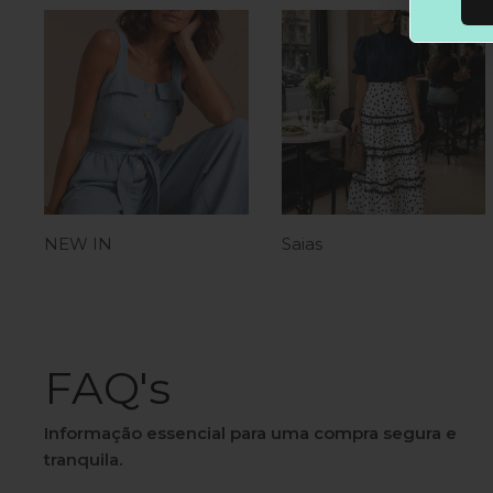
NEW IN
Saias
FAQ's
Informação essencial para uma compra segura e
tranquila.