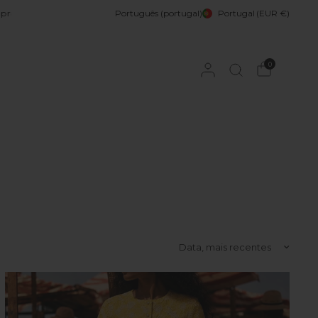
ra - Subscreva Newsletter
Português (portugal)
10% Desconto na 1ª Compra - Subscreva 
Portugal
(EUR €)
0
Ordenar por