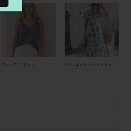
Tops & T-Shirts
Vestidos & Macacões