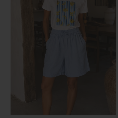
Camisolas & Sweatshirts
Malhas
Acessórios
GIFT CARD
PRE-VENDA
Sapatos