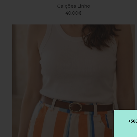
Calções Linho
40,00€
+50