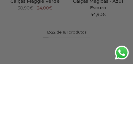
Calças Maggie Verde
Calças Mágicas - Azul
Escuro
38,90€
24,00€
44,90€
12-22 de 181 produtos
OUTRAS COLEÇÕES