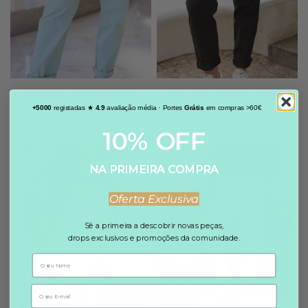
Calças - Pants Magic
Calças - Pants Magic
+5000
registadas ★
4.9
avaliação média · Portes
Grátis
em compras >60€
Aquamarine
Black
44,90€
44,90€
10% OFF
NA PRIMEIRA COMPRA
Oferta Exclusiva
Sê a primeira a descobrir novas peças,
drops exclusivos e promoções da comunidade.