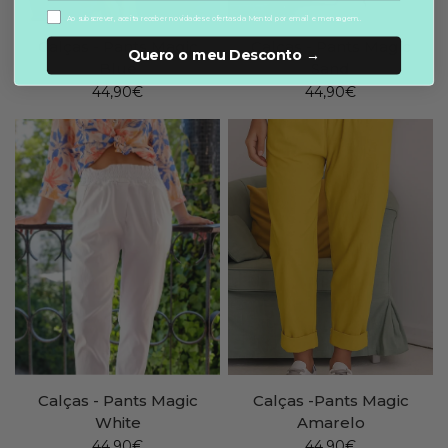
aceitação de marketing
Ao subscrever, aceita receber novidades e ofertas da Mentol por email e mensagem..
Calças - Pants Magic
Calças - Pants Magic
Quero o meu Desconto →
Blue
Sand
44,90€
44,90€
Calças - Pants Magic
Calças -Pants Magic
White
Amarelo
44,90€
44,90€